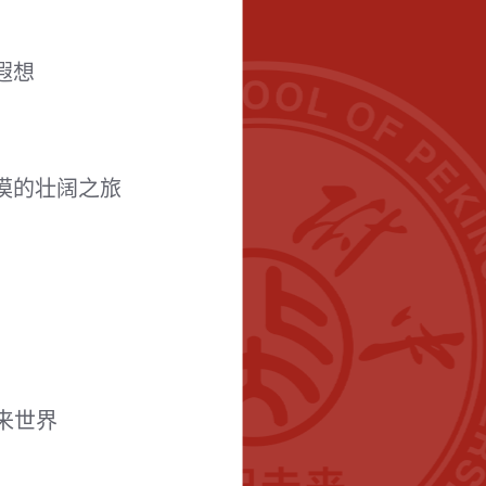
遐想
漠的壮阔之旅
来世界